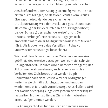
Sauerstoffversorgung nicht vollständig zu unterbrechen.
Anschließend wird der Abzug gleichmäßig von vorne nach
hinten durchgezogen, so dass der Schütze vom Schuss
überrascht wird. Handelt es sich um einen
Druckpunktabzug wird der Druckpunkt gesucht und dann
gleichmäßig der Druck durch den Abzugsfinger erhöht,
bis der Schuss „überraschenderweise“ bricht. Der
bewusst herbeigeführte Schuss ist dagegen nicht
empfehlenswert, da er häufig unterbewusst zum Mucken
führt. (Als Mucken wird das Verreißen in Folge von
unbewusster Schussangst bezeichnet.)
Während dem Schuss bleibt das Zielauge idealerweise
geöffnet. Idealerweise deswegen, weil es meist sehr viel
Übung erfordert. Dadurch wird einerseits ermöglicht, das
Abkommen wahrzunehmen, andererseits kann das
Verhalten des Ziels beobachtet werden (Jagd).
Unmittelbar nach dem Schuss wird der Abzugsfinger
weiterhin gleichmäßig durchgezogen und erst dann
wieder kontrolliert nach vorne bewegt. Anschließend wird
der Nachladevorgang eingeleitet (sofern erforderlich). Im
fast selben Moment sollte das Ziel mit dem Absehen
erneut aufgenommen werden.
Die Abzugstechnik ist für den Präzisionsschuss enorm