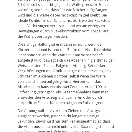
Schütze soll sich nicht gegen die Waffe pressen). So fest
wie nötig bedeutet, dass Rückstoß sicher aufgefangen
wird und die Waffe dabei möglichst im Ziel bleibt. Die
ideale Position in der Schulter ist dort, wo der Rückstoß
keine Verletzungen verursacht und wo am wenigsten
Bewegungen durch Muskelkontraktion vom Körper auf
die Waffe übertragen werden.
Die richtige Haltung ist erst dann erreicht, wenn der
Körper entspannt ist und das Ziel in der Visierlinie bleibt.
Insbesondere wenn die Waffe nur am Vorderschaft
aufgelegt wird, bewegt sich das Absehen in gleichmäßiger
Weise auf dem Ziel als Folge der Atmung. Bei stärkeren
Vergrößerungen der Optik ist sogar der Herzschlag des
Schützen im Absehen sichtbar, selbst wenn die Waffe
vorne und hinten aufgelegt wird. Hierbei kann das
Absehen durchaus ein bis zwei Zentimeter auf 100 m
Entfernung „springen“. Als Gegenmaßnahme kann man
entweder den Anschlag leicht variieren oder durch
körperliche Fitness für einen ruhigeren Puls sorgen.
Die Atmung soll kurz vor dem Ziehen des Abzugs
ausgesetzt werden, jedoch nicht länger als einige
Sekunden. Zuvor wird nur zum Teil ausgeatmet, so dass
die Atemmuskulatur nicht unter voller Spannung steht und
ein Restvolumen an Luft in der Lunge ist, um die