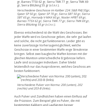
Verschiedene Geschosse im Kaliber 224: S&B FMJ 55gr,
Speer SP 50 gr, Speer SP 70 gr, Sierra SBT 50 gr, Sierra
SBT 65 gr, Hornady V-MAX 60 gr, Nosler HPBT 69 gr,
Barnes TTSX 62 gr, Sierra TMK 77 gr, Sierra TMK 69 gr,
Sierra Blitzking 55 gr (v.l.n.r.).
Ebenso entscheidend ist die Wahl des Geschosses. Bei
jeder Waffe wird es Geschosse geben, die sehr gut laufen
und solche, die nicht gut funktionieren. Leider gibt es
keine zuverlässige Vorhersagemöglichkeit, welche
Geschosse in einer bestimmten Waffe enge Streukreise
bringen. Selbst zwei baugleiche Waffen können mit der
gleichen Munition unterschiedliche Ergebnisse liefern.
Läufe sind sozusagen Individuen. Daher bleibt
letztendlich nur das Ausprobieren, welches Geschoss am
besten funktioniert.
Verschiedene Pulver von Norma: 200 (unten), 202
(rechts) und 203-B (links).
Auch Pulver und Zündhütchen haben einen Einfluss auf
die Präzision. Zum Beispiel gibt es Pulver, die mit
bestimmten Kalibern und Lauflängen besser