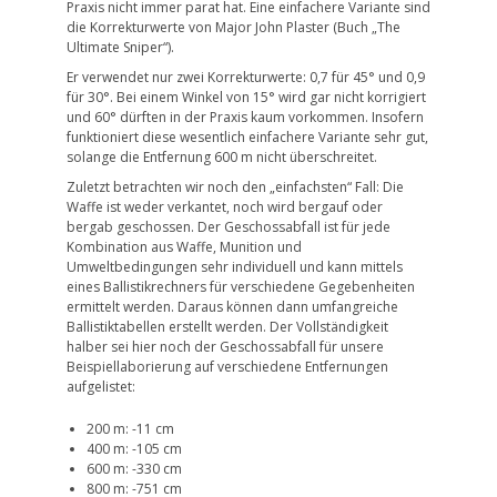
Praxis nicht immer parat hat. Eine einfachere Variante sind
die Korrekturwerte von Major John Plaster (Buch „The
Ultimate Sniper“).
Er verwendet nur zwei Korrekturwerte: 0,7 für 45° und 0,9
für 30°. Bei einem Winkel von 15° wird gar nicht korrigiert
und 60° dürften in der Praxis kaum vorkommen. Insofern
funktioniert diese wesentlich einfachere Variante sehr gut,
solange die Entfernung 600 m nicht überschreitet.
Zuletzt betrachten wir noch den „einfachsten“ Fall: Die
Waffe ist weder verkantet, noch wird bergauf oder
bergab geschossen. Der Geschossabfall ist für jede
Kombination aus Waffe, Munition und
Umweltbedingungen sehr individuell und kann mittels
eines Ballistikrechners für verschiedene Gegebenheiten
ermittelt werden. Daraus können dann umfangreiche
Ballistiktabellen erstellt werden. Der Vollständigkeit
halber sei hier noch der Geschossabfall für unsere
Beispiellaborierung auf verschiedene Entfernungen
aufgelistet:
200 m: -11 cm
400 m: -105 cm
600 m: -330 cm
800 m: -751 cm