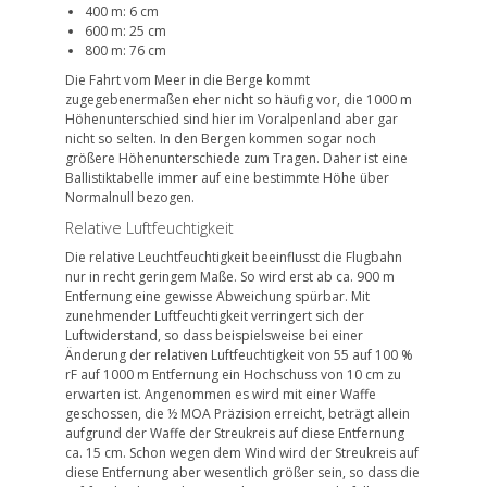
400 m: 6 cm
600 m: 25 cm
800 m: 76 cm
Die Fahrt vom Meer in die Berge kommt
zugegebenermaßen eher nicht so häufig vor, die 1000 m
Höhenunterschied sind hier im Voralpenland aber gar
nicht so selten. In den Bergen kommen sogar noch
größere Höhenunterschiede zum Tragen. Daher ist eine
Ballistiktabelle immer auf eine bestimmte Höhe über
Normalnull bezogen.
Relative Luftfeuchtigkeit
Die relative Leuchtfeuchtigkeit beeinflusst die Flugbahn
nur in recht geringem Maße. So wird erst ab ca. 900 m
Entfernung eine gewisse Abweichung spürbar. Mit
zunehmender Luftfeuchtigkeit verringert sich der
Luftwiderstand, so dass beispielsweise bei einer
Änderung der relativen Luftfeuchtigkeit von 55 auf 100 %
rF auf 1000 m Entfernung ein Hochschuss von 10 cm zu
erwarten ist. Angenommen es wird mit einer Waffe
geschossen, die ½ MOA Präzision erreicht, beträgt allein
aufgrund der Waffe der Streukreis auf diese Entfernung
ca. 15 cm. Schon wegen dem Wind wird der Streukreis auf
diese Entfernung aber wesentlich größer sein, so dass die