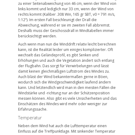
zu einer Seitenabweichung von 46 cm, wenn der Wind von
links kommt und lediglich nur 33 cm, wenn der Wind von
rechts kommt (Kaliber .308 Win, 165 gr SBT, v0 = 791 m/s,
1:12“). Im ersten Fall beschleunigt der Drall die
Abweichung, während er sie im zweiten Fall abbremst.
Deshalb muss der Geschossdrall in Windtabellen immer
berücksichtigt werden.
Auch wenn man nun die Winddrift relativ leicht berechnen
kann, ist die Realität leider um einiges komplizierter. Oft
wechselt das Geländeprofil, es gibt Senken und
Erhöhungen und auch die Vegetation ändert sich entlang
der Flugbahn. Das sorgt für Verwirbelungen und lässt
damit keinen gleichmäßigen Luftstrom des Windes zu.
Auch bläst der Wind bekanntermaßen gerne in Böen,
wodurch sich die Windgeschwindigkeit laufend ändern
kann. Und letztendlich wird man in den meisten Fällen die
Windstärke und -richtung nur an der Schützenposition
messen können. Also gibt es viele Unsicherheiten und das
Einschätzen des Windes wird mehr oder weniger zur
Erfahrungssache.
Temperatur
Neben dem Wind hat auch die Lufttemperatur einen
Einfluss auf die Treffpunktlage. Mit sinkender Temperatur