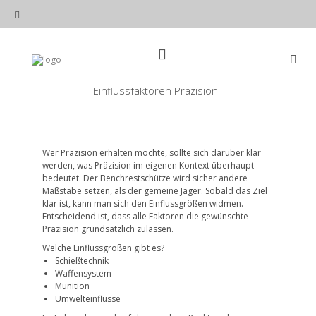
Skip
to
content
Einflussfaktoren Präzision
Main
Search
for:
Navigation
Wer Präzision erhalten möchte, sollte sich darüber klar
werden, was Präzision im eigenen Kontext überhaupt
bedeutet. Der Benchrestschütze wird sicher andere
Maßstäbe setzen, als der gemeine Jäger. Sobald das Ziel
klar ist, kann man sich den Einflussgrößen widmen.
Entscheidend ist, dass alle Faktoren die gewünschte
Präzision grundsätzlich zulassen.
Welche Einflussgrößen gibt es?
Schießtechnik
Waffensystem
Munition
Umwelteinflüsse