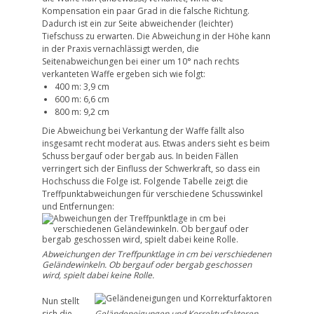
Kompensation ein paar Grad in die falsche Richtung.
Dadurch ist ein zur Seite abweichender (leichter)
Tiefschuss zu erwarten. Die Abweichung in der Höhe kann
in der Praxis vernachlässigt werden, die
Seitenabweichungen bei einer um 10° nach rechts
verkanteten Waffe ergeben sich wie folgt:
400 m: 3,9 cm
600 m: 6,6 cm
800 m: 9,2 cm
Die Abweichung bei Verkantung der Waffe fällt also
insgesamt recht moderat aus. Etwas anders sieht es beim
Schuss bergauf oder bergab aus. In beiden Fällen
verringert sich der Einfluss der Schwerkraft, so dass ein
Hochschuss die Folge ist. Folgende Tabelle zeigt die
Treffpunktabweichungen für verschiedene Schusswinkel
und Entfernungen:
Abweichungen der Treffpunktlage in cm bei verschiedenen
Geländewinkeln. Ob bergauf oder bergab geschossen
wird, spielt dabei keine Rolle.
Nun stellt
sich die
Geländeneigungen und Korrekturfaktoren