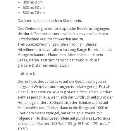
400 m: 8 cm
600 m: 30 cm
800 m: 76 cm
Darüber sollte man sich im Klaren sein.
Des Weiteren gibt es noch optische Beeinträchtigungen,
die durch Temperaturunterschiede von verschiedenen
Luftschichten verursacht werden und zu
Treffpunktabweichungen führen können. Dieses
Hitzeflimmern ist vor allem im Long Range Bereich ein als
Mirage bekanntes Phänomen. Aber es hat auch sein
Gutes, daran lässt sich nämlich der Wind auch auf
größere Distanzen einschätzen.
Luftdruck
Der Einfluss des Luftdrucks auf die Geschossflugbahn
aufgrund Wetterveränderungen ist relativ gering. Erst ab
einer Distanz von ca. 450 m gibt es leichte Effekte. Anders
sieht es jedoch aus, wenn sich der Luftdruck aufgrund der
Höhenlage ändert. Befindet sich der Schütze zuerst auf
Meereshöhe und fährt er dann in die Berge auf 1000 m
über dem Meeresspiegel, hat er beispielsweise mit
folgenden Hochschüssen allein aufgrund des Luftdrucks
zu rechnen (Kaliber .308 Win, 165 gr SBT, v0 = 791 m/s, T =
10 °C):