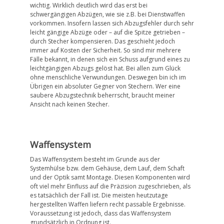
wichtig. Wirklich deutlich wird das erst bei
schwergängigen Abzügen, wie sie z.B. bei Dienstwaffen
vorkommen. Insofern lassen sich Abzugsfehler durch sehr
leicht gängige Abzüge oder – auf die Spitze getrieben –
durch Stecher kompensieren. Das geschieht jedoch
immer auf Kosten der Sicherheit. So sind mir mehrere
Fälle bekannt, in denen sich ein Schuss aufgrund eines zu
leichtgängigen Abzugs gelöst hat. Bei allen zum Glück
ohne menschliche Verwundungen. Deswegen bin ich im
Übrigen ein absoluter Gegner von Stechern. Wer eine
saubere Abzugstechnik beherrscht, braucht meiner
Ansicht nach keinen Stecher.
Waffensystem
Das Waffensystem besteht im Grunde aus der
Systemhülse bzw. dem Gehäuse, dem Lauf, dem Schaft
und der Optik samt Montage. Diesen Komponenten wird
oft viel mehr Einfluss auf die Präzision zugeschrieben, als
es tatsächlich der Fall ist. Die meisten heutzutage
hergestellten Waffen liefern recht passable Ergebnisse.
Voraussetzung ist jedoch, dass das Waffensystem
grundsätzlich in Ordnung ist.