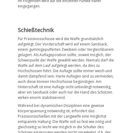
Im Folgenden wird auf die einzelnen Punkte näher
eingegangen.
Schießtechnik
Für Präzisionsschüsse wird die Waffe grundsätzlich
aufgelegt. Der Vorderschaft wird auf einem Sandsack,
einem gummigepufferten Zweibein oder Vergleichbarem
gelagert. Als Auflageposition sollte, soweit möglich, der
Schwerpunkt der Waffe gewählt werden. Niemals darf die
Waffe auf dem Lauf aufgelegt werden, da dies zu
Hochschüssen führt. Die Auflage sollte immer weich und
damit dämpfend sein. Harte Auflagen sind zu vermeiden,
auch diese können Hochschüsse begünstigen. Am
Hinterschaft ist eine Auflage nicht unbedingt notwendig,
aber ein Sandsack oder auch nur die Hand des Schützen
wirken enorm stabilisierend.
Während bei dynamischen Disziplinen eine gewisse
Körperspannung notwendig ist, erfordert das
Präzisionsschießen mit der Langwaffe eine möglichst
entspannte Haltung. Die Waffe soll so fest wie nötig und
gleichzeitig so leicht wie möglich in die Schulter des
Schützen eingezogen werden (nicht umgekehrt, d.h. der