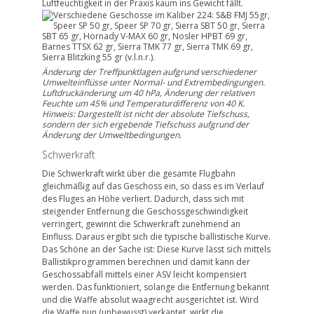
Luftfeuchtigkeit in der Praxis kaum ins Gewicht fällt.
Änderung der Treffpunktlagen aufgrund verschiedener
Umwelteinflüsse unter Normal- und Extrembedingungen.
Luftdruckänderung um 40 hPa, Änderung der relativen
Feuchte um 45% und Temperaturdifferenz von 40 K.
Hinweis: Dargestellt ist nicht der absolute Tiefschuss,
sondern der sich ergebende Tiefschuss aufgrund der
Änderung der Umweltbedingungen.
Schwerkraft
Die Schwerkraft wirkt über die gesamte Flugbahn
gleichmäßig auf das Geschoss ein, so dass es im Verlauf
des Fluges an Höhe verliert. Dadurch, dass sich mit
steigender Entfernung die Geschossgeschwindigkeit
verringert, gewinnt die Schwerkraft zunehmend an
Einfluss. Daraus ergibt sich die typische ballistische Kurve.
Das Schöne an der Sache ist: Diese Kurve lässt sich mittels
Ballistikprogrammen berechnen und damit kann der
Geschossabfall mittels einer ASV leicht kompensiert
werden. Das funktioniert, solange die Entfernung bekannt
und die Waffe absolut waagrecht ausgerichtet ist. Wird
die Waffe nun (unbewusst) verkantet, wirkt die