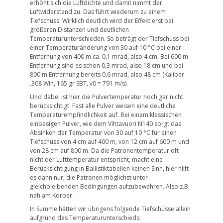
erhöht sich die Luftdichte und damit nimmt der
Luftwiderstand zu. Das führt wiederum zu einem
Tiefschuss. Wirklich deutlich wird der Effekt erst bei
größeren Distanzen und deutlichen
Temperaturunterschieden. So beträgt der Tiefschuss bei
einer Temperaturänderung von 30 auf 10 °C bei einer
Entfernung von 400 m ca. 0,1 mrad, also 4 cm. Bei 600 m
Entfernung sind es schon 0,3 mrad, also 18 cm und bei
800 m Entfernung bereits 0,6 mrad, also 48 cm (Kaliber
.308 Win, 165 gr SBT, v0 = 791 m/s).
Und dabei ist hier die Pulvertemperatur noch gar nicht
berücksichtigt. Fast alle Pulver weisen eine deutliche
Temperaturempfindlichkeit auf. Bei einem klassischen
einbasigen Pulver, wie dem Vihtavuori N140 sorgt das
Absinken der Temperatur von 30 auf 10 °C für einen
Tiefschuss von 4 cm auf 400 m, von 12 cm auf 600 m und
von 28 cm auf 800 m. Da die Patronentemperatur oft
nicht der Lufttemperatur entspricht, macht eine
Berücksichtigung in Ballistiktabellen keinen Sinn, hier hilft
es dann nur, die Patronen möglichst unter
gleichbleibenden Bedingungen aufzubewahren. Also z.B.
nah am Körper.
In Summe hätten wir übrigens folgende Tiefschüsse allein
aufgrund des Temperaturunterschieds: